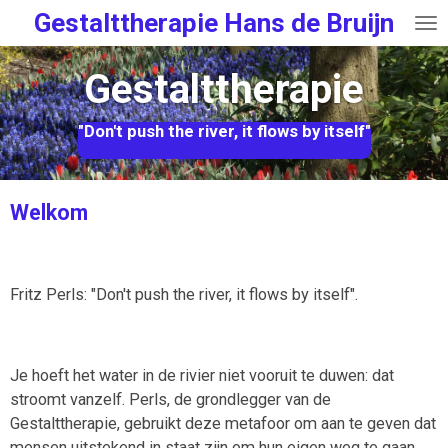
Gestalttherapie Hans de Bruijn
Ga
direct
naar
Gestalttherapie
de
hoofdinhoud
"Don't push the river, it flows by itself"
Welkom
Fritz Perls: "Don't push the river, it flows by itself".
Je hoeft het water in de rivier niet vooruit te duwen: dat
stroomt vanzelf.
Perls, de grondlegger van de
Gestalttherapie, gebruikt deze metafoor om aan te geven dat
mensen uitstekend in staat zijn om hun eigen weg te gaan.